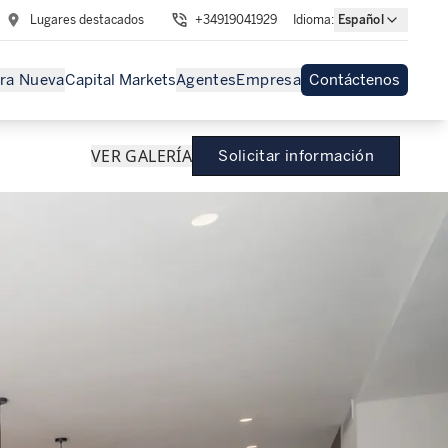
Lugares destacados
+34919041929
Idioma
:
Español
ra Nueva
Capital Markets
Agentes
Empresa
Contáctenos
VER GALERÍA
Solicitar información