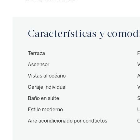
Características y como
Terraza
P
Ascensor
V
Vistas al océano
Garaje individual
V
Baño en suite
S
Estilo moderno
U
Aire acondicionado por conductos
C