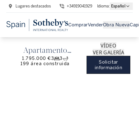
Lugares destacados
+34919041929
Idioma
:
Español
Comprar
Vender
Obra Nueva
Capi
VÍDEO
Apartamento
VER GALERÍA
1.795.000 €
3
3
completamente
Solicitar
199
área construida
información
reformado en el
Eixample Derecho