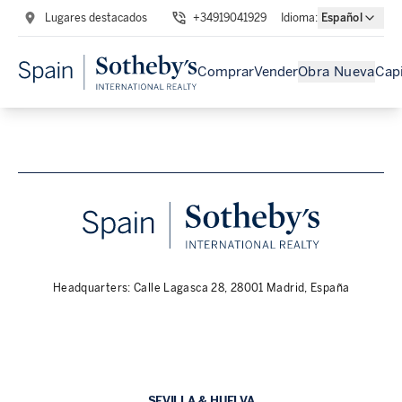
Lugares destacados
+34919041929
Idioma
:
Español
Comprar
Vender
Obra Nueva
Capi
Headquarters: Calle Lagasca 28, 28001 Madrid, España
SEVILLA & HUELVA