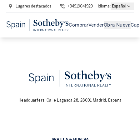
Lugares destacados
+34919041929
Idioma
:
Español
Comprar
Vender
Obra Nueva
Capi
Headquarters: Calle Lagasca 28, 28001 Madrid, España
SEVILLA & HUELVA