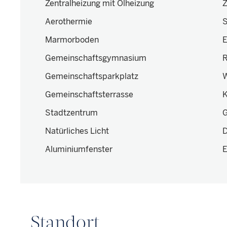
Zentralheizung mit Ölheizung
Z
Aerothermie
S
Marmorboden
E
Gemeinschaftsgymnasium
R
Gemeinschaftsparkplatz
Gemeinschaftsterrasse
K
Stadtzentrum
G
Natürliches Licht
D
Aluminiumfenster
E
Standort