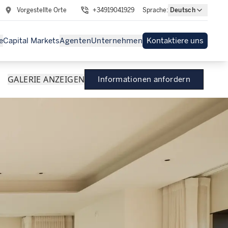
Vorgestellte Orte
+34919041929
Sprache
:
Deutsch
e
Capital Markets
Agenten
Unternehmen
Kontaktiere uns
GALERIE ANZEIGEN
Informationen anfordern