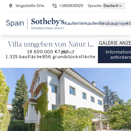
Vorgestellte Orte
+34919041929
Sprache
:
Deutsch
Kaufen
Verkaufen
Neubauprojekt
GALERIE ANZ
Villa umgeben von Natur in
18.600.000 €
7
8
Informatio
El Viso
1.325
baufläche
856
grundstücksfläche
anforder