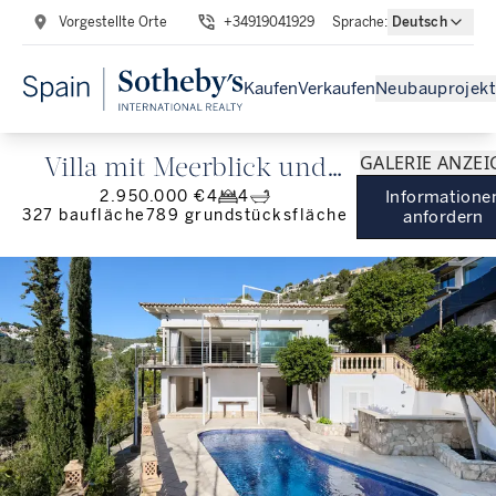
Vorgestellte Orte
+34919041929
Sprache
:
Deutsch
Kaufen
Verkaufen
Neubauprojekt
GALERIE ANZEI
Villa mit Meerblick und
2.950.000 €
4
4
Informatione
Pool nahe Puerto Portals in
327
baufläche
789
grundstücksfläche
anfordern
Costa d'en Blanes