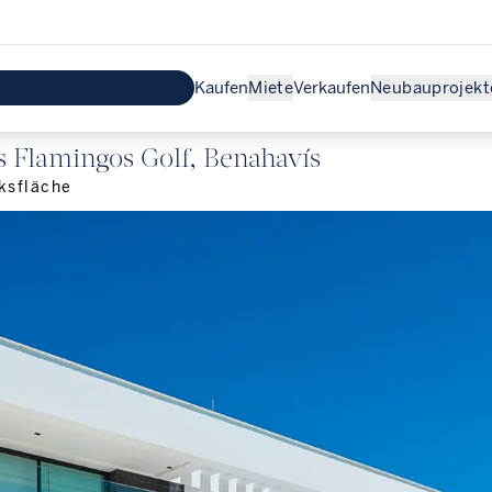
Kaufen
Miete
Verkaufen
Neubauprojekt
os Flamingos Golf, Benahavís
ksfläche