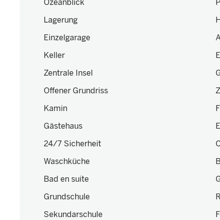
Ozeanblick
P
Lagerung
Einzelgarage
A
Keller
E
Zentrale Insel
G
Offener Grundriss
Z
Kamin
F
Gästehaus
E
24/7 Sicherheit
C
Waschküche
B
Bad en suite
G
Grundschule
R
Sekundarschule
F