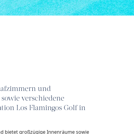
chlafzimmern und
 sowie verschiedene
ation Los Flamingos Golf in
nd bietet großzügige Innenräume sowie