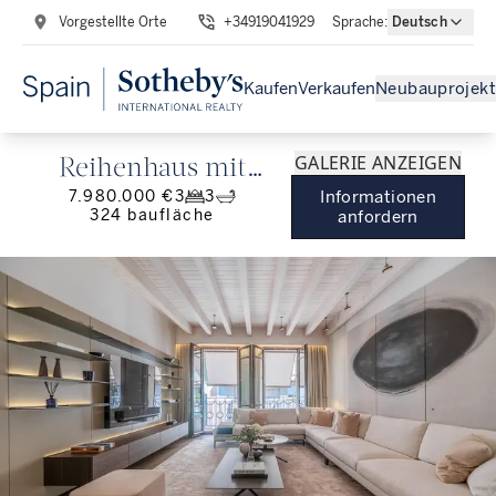
Vorgestellte Orte
+34919041929
Sprache
:
Deutsch
Kaufen
Verkaufen
Neubauprojekt
GALERIE ANZEIGEN
Reihenhaus mit
7.980.000 €
3
3
Informationen
Terrasse und Pool in
324
baufläche
anfordern
der Altstadt von
Palma