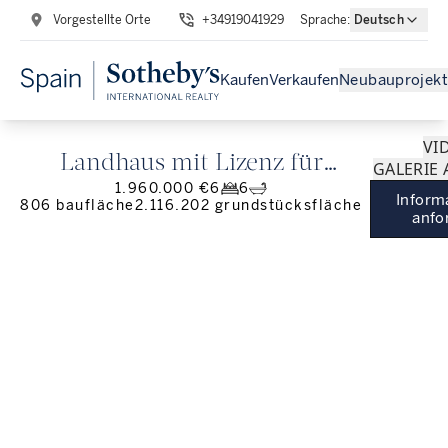
Vorgestellte Orte
+34919041929
Sprache
:
Deutsch
Kaufen
Verkaufen
Neubauprojekt
VI
Landhaus mit Lizenz für
GALERIE
1.960.000 €
6
6
ländlichen Tourismus und
Inform
806
baufläche
2.116.202
grundstücksfläche
anfo
Viehwirtschaft in Aracena.