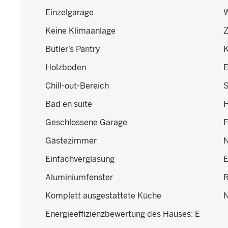
Einzelgarage
W
Keine Klimaanlage
Z
Butler’s Pantry
Holzboden
E
Chill-out-Bereich
S
Bad en suite
H
Geschlossene Garage
F
Gästezimmer
N
Einfachverglasung
E
Aluminiumfenster
Komplett ausgestattete Küche
Energieeffizienzbewertung des Hauses
:
E