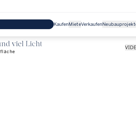
Kaufen
Miete
Verkaufen
Neubauprojekt
nd viel Licht
VID
fläche