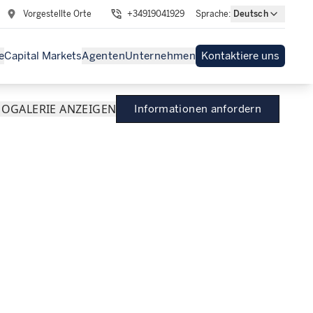
Vorgestellte Orte
+34919041929
Sprache
:
Deutsch
e
Capital Markets
Agenten
Unternehmen
Kontaktiere uns
EO
GALERIE ANZEIGEN
Informationen anfordern