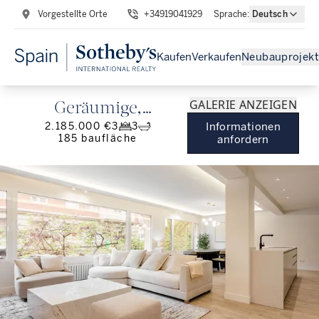
Vorgestellte Orte
+34919041929
Sprache
:
Deutsch
Kaufen
Verkaufen
Neubauprojekt
GALERIE ANZEIGEN
Geräumige,
2.185.000 €
3
3
Informationen
renovierte Wohnung
185
baufläche
anfordern
in einem ikonischen
Gebäude