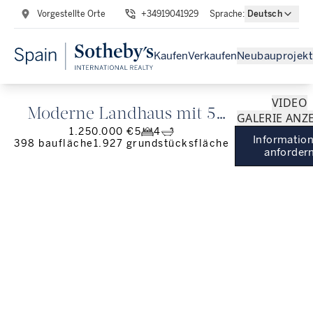
Vorgestellte Orte
+34919041929
Sprache
:
Deutsch
Kaufen
Verkaufen
Neubauprojekt
VIDEO
Moderne Landhaus mit 5
GALERIE ANZ
1.250.000 €
5
4
Schlafzimmern in der Nähe
Informatio
398
baufläche
1.927
grundstücksfläche
anforder
von Sitges