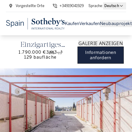
Vorgestellte Orte
+34919041929
Sprache
:
Deutsch
Kaufen
Verkaufen
Neubauprojekt
GALERIE ANZEIGEN
Einzigartiges
1.790.000 €
3
3
Informationen
Penthouse in der
129
baufläche
anfordern
Rambla Catalunya