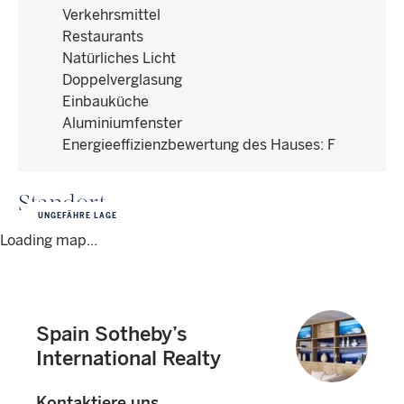
Verkehrsmittel
Restaurants
Natürliches Licht
Doppelverglasung
Einbauküche
Aluminiumfenster
Energieeffizienzbewertung des Hauses
:
F
Standort
UNGEFÄHRE LAGE
Loading map...
Spain Sotheby’s
International Realty
Kontaktiere uns