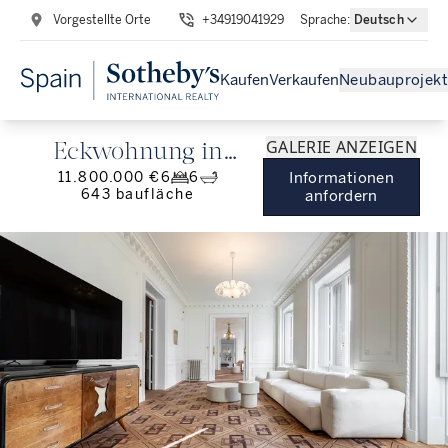
Vorgestellte Orte
+34919041929
Sprache
:
Deutsch
Kaufen
Verkaufen
Neubauprojekt
GALERIE ANZEIGEN
Eckwohnung in
11.800.000 €
6
6
Informationen
Jerónimos mit 13
643
baufläche
anfordern
Balkonen