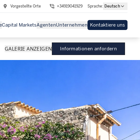
Vorgestellte Orte
+34919041929
Sprache
:
Deutsch
e
Capital Markets
Agenten
Unternehmen
Kontaktiere uns
GALERIE ANZEIGEN
Informationen anfordern