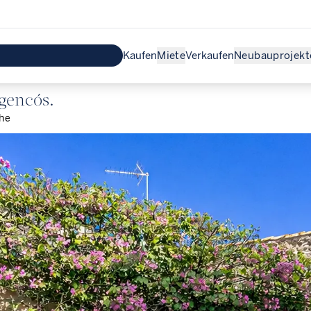
Kaufen
Miete
Verkaufen
Neubauprojekt
gencós.
he