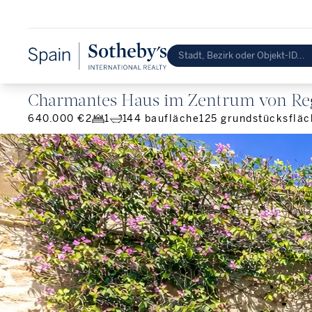
Charmantes Haus im Zentrum von Re
640.000 €
2
1
144
baufläche
125
grundstücksfläc