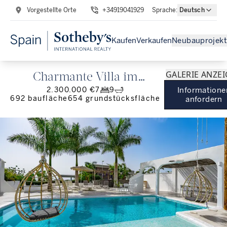
Vorgestellte Orte
+34919041929
Sprache
:
Deutsch
Kaufen
Verkaufen
Neubauprojekt
GALERIE ANZE
Charmante Villa im
2.300.000 €
7
9
Informatione
mediterranen Stil in Playa
692
baufläche
654
grundstücksfläche
anfordern
de la Arena.