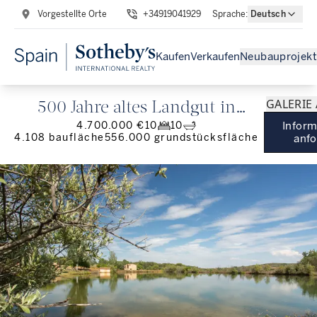
Vorgestellte Orte
+34919041929
Sprache
:
Deutsch
Kaufen
Verkaufen
Neubauprojekt
GALERIE
500 Jahre altes Landgut in
4.700.000 €
10
10
Inform
Cáceres
4.108
baufläche
556.000
grundstücksfläche
anfo