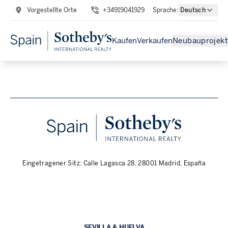
Vorgestellte Orte
+34919041929
Sprache
:
Deutsch
Kaufen
Verkaufen
Neubauprojekt
Eingetragener Sitz: Calle Lagasca 28, 28001 Madrid, España
SEVILLA & HUELVA