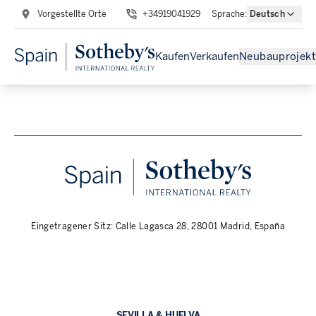
Vorgestellte Orte
+34919041929
Sprache
:
Deutsch
Kaufen
Verkaufen
Neubauprojekt
Eingetragener Sitz: Calle Lagasca 28, 28001 Madrid, España
SEVILLA & HUELVA