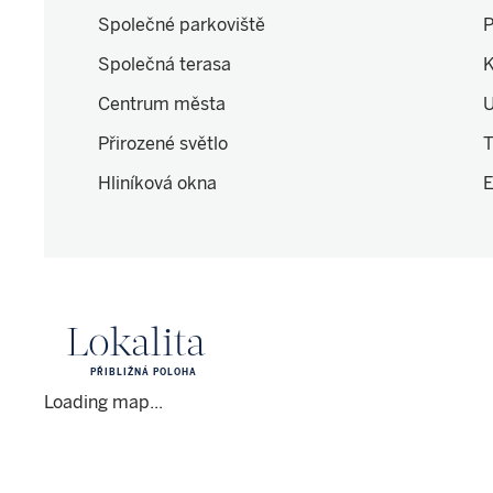
Společné parkoviště
P
Společná terasa
K
Centrum města
U
Přirozené světlo
T
Hliníková okna
E
Lokalita
PŘIBLIŽNÁ POLOHA
Loading map...