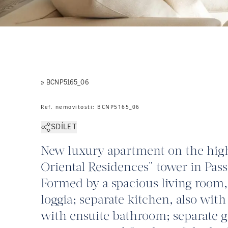
» BCNP5165_06
Ref. nemovitosti
:
BCNP5165_06
SDÍLET
New luxury apartment on the high
Oriental Residences" tower in Pass
Formed by a spacious living room,
loggia; separate kitchen, also wit
with ensuite bathroom; separate gu