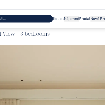
Koupit
Nájemné
Prodat
Nové Pr
d View - 3 bedrooms