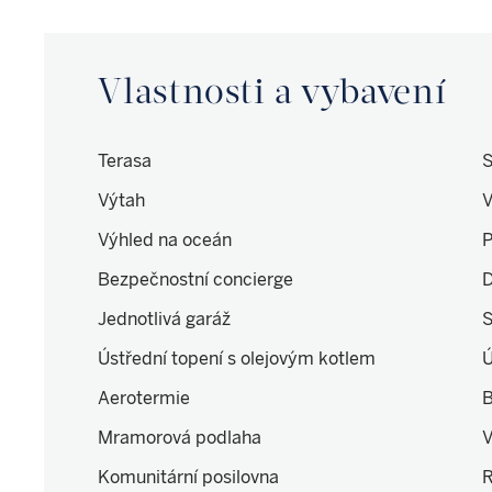
Vlastnosti a vybavení
Terasa
S
Výtah
V
Výhled na oceán
P
Bezpečnostní concierge
D
Jednotlivá garáž
Ústřední topení s olejovým kotlem
Ú
Aerotermie
B
Mramorová podlaha
V
Komunitární posilovna
R