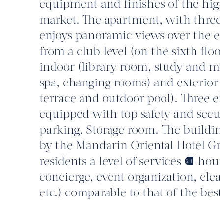
equipment and finishes of the high
market. The apartment, with three
enjoys panoramic views over the en
from a club level (on the sixth fl
indoor (library room, study and 
spa, changing rooms) and exterio
terrace and outdoor pool). Three el
equipped with top safety and secu
parking. Storage room. The buildi
by the Mandarin Oriental Hotel G
residents a level of services (24-h
concierge, event organization, cl
etc.) comparable to that of the bes