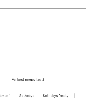
Velikost nemovitosti
námení
Sothebys
Sothebys Realty