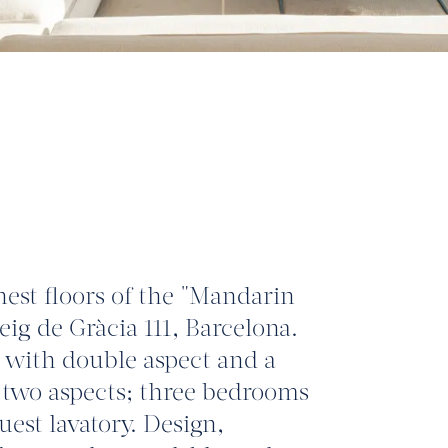
est floors of the "Mandarin
eig de Gràcia 111, Barcelona.
 with double aspect and a
h two aspects; three bedrooms
est lavatory. Design,