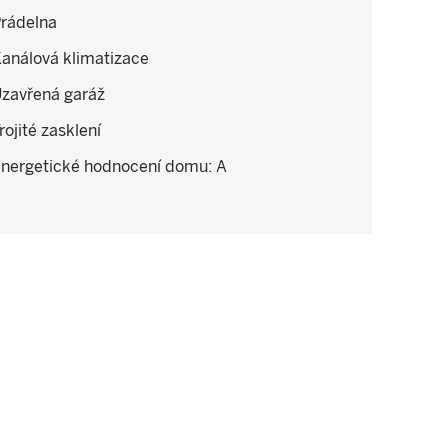
rádelna
análová klimatizace
zavřená garáž
rojité zasklení
nergetické hodnocení domu
:
A