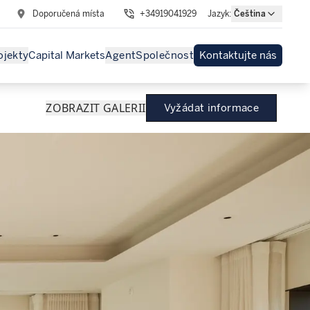
Doporučená místa
+34919041929
Jazyk
:
Čeština
ojekty
Capital Markets
Agent
Společnost
Kontaktujte nás
ZOBRAZIT GALERII
Vyžádat informace