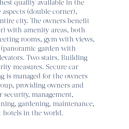
est quality available in the
 aspects (double corner),
tire city. The owners benefit
oor) with amenity areas, both
meeting rooms, gym with views,
r (panoramic garden with
evators. Two stairs. Building
rity measures. Secure car
ng is managed for the owners
roup, providing owners and
our security, management,
eaning, gardening, maintenance,
t hotels in the world.