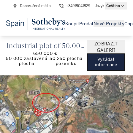
Doporučená místa
+34919041929
Jazyk
:
Čeština
Koupit
Prodat
Nové Projekty
Cap
ZOBRAZIT
Industrial plot of 50,000
GALERII
650 000 €
m² in La Menaja
50 000
zastavěná
50 250
plocha
Vyžádat
plocha
pozemku
Industrial Estate, Huelva
informace