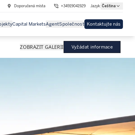
Doporučená místa
+34919041929
Jazyk
:
Čeština
ojekty
Capital Markets
Agent
Společnost
Kontaktujte nás
ZOBRAZIT GALERII
Vyžádat informace