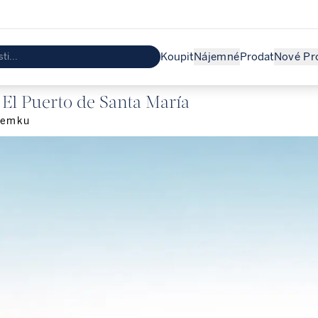
Koupit
Nájemné
Prodat
Nové Pr
f El Puerto de Santa María
zemku