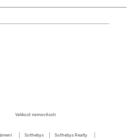
Velikost nemovitosti
námení
Sothebys
Sothebys Realty