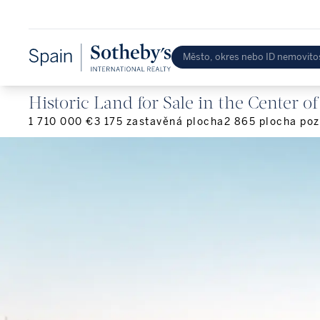
Historic Land for Sale in the Center o
1 710 000 €
3 175
zastavěná plocha
2 865
plocha po