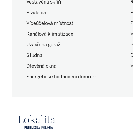
Vestavěná skříň
R
Prádelna
P
Víceúčelová místnost
P
Kanálová klimatizace
V
Uzavřená garáž
P
Studna
D
Dřevěná okna
V
Energetické hodnocení domu
:
G
Lokalita
PŘIBLIŽNÁ POLOHA