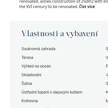
renovated, annex construction of 250m2 with i
the XVI century to be renovated.
Číst více
Vlastnosti a vybavení
Soukromá zahrada
S
Terasa
V
Výhled na oceán
P
Skladování
J
Šatna
Ústřední topení s olejovým kotlem
K
Knihovna
M