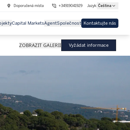
Doporučená místa
+34919041929
Jazyk
:
Čeština
ojekty
Capital Markets
Agent
Společnost
Kontaktujte nás
ZOBRAZIT GALERII
Vyžádat informace