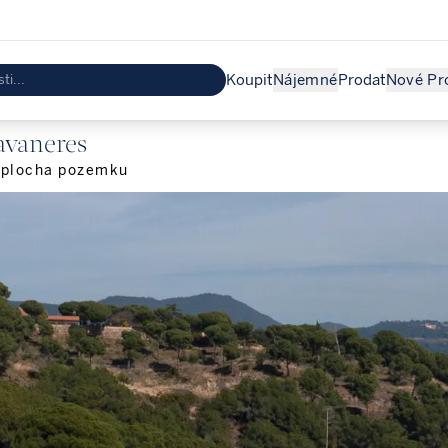
Koupit
Nájemné
Prodat
Nové Pr
avaneres
plocha pozemku