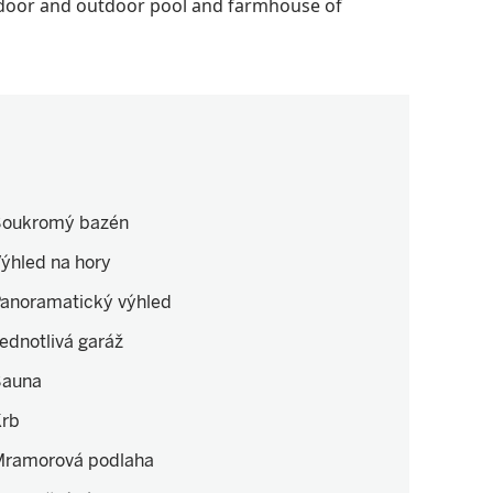
ndoor and outdoor pool and farmhouse of
oukromý bazén
ýhled na hory
anoramatický výhled
ednotlivá garáž
Sauna
rb
ramorová podlaha