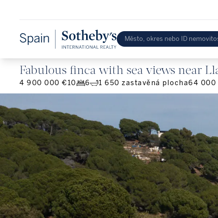
Fabulous finca with sea views near Ll
4 900 000 €
10
6
1 650
zastavěná plocha
64 000