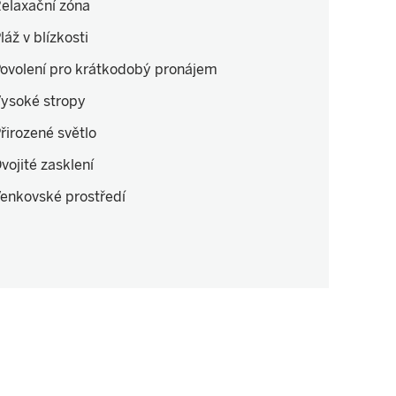
elaxační zóna
láž v blízkosti
ovolení pro krátkodobý pronájem
ysoké stropy
řirozené světlo
vojité zasklení
enkovské prostředí