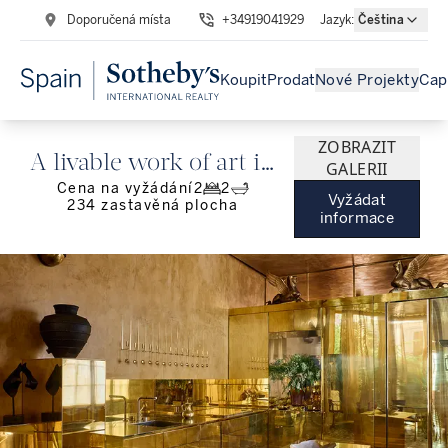
Doporučená místa
+34919041929
Jazyk
:
Čeština
Koupit
Prodat
Nové Projekty
Cap
ZOBRAZIT
A livable work of art in
GALERII
Cena na vyžádání
2
2
the heart of Chamberí.
Vyžádat
234
zastavěná plocha
informace