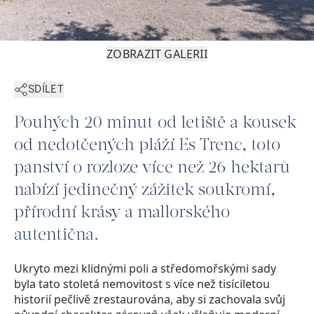
ZOBRAZIT GALERII
SDÍLET
Pouhých 20 minut od letiště a kousek
od nedotčených pláží Es Trenc, toto
panství o rozloze více než 26 hektarů
nabízí jedinečný zážitek soukromí,
přírodní krásy a mallorského
autentična.
Ukryto mezi klidnými poli a středomořskými sady
byla tato stoletá nemovitost s více než tisíciletou
historií pečlivě zrestaurována, aby si zachovala svůj