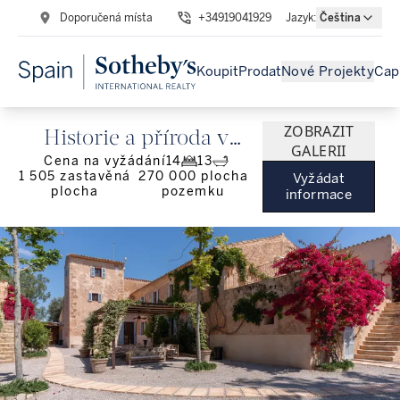
Doporučená místa
+34919041929
Jazyk
:
Čeština
Koupit
Prodat
Nové Projekty
Cap
ZOBRAZIT
Historie a příroda v
GALERII
Cena na vyžádání
14
13
dokonalé harmonii
1 505
zastavěná
270 000
plocha
Vyžádat
plocha
pozemku
informace