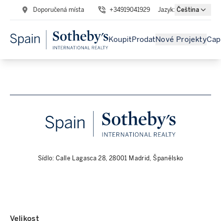
Doporučená místa
+34919041929
Jazyk
:
Čeština
Koupit
Prodat
Nové Projekty
Cap
Sídlo: Calle Lagasca 28, 28001 Madrid, Španělsko
Velikost