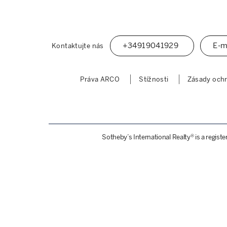
+34919041929
E-m
Kontaktujte nás
Práva ARCO
Stížnosti
Zásady ochr
Sotheby’s International Realty® is a regist