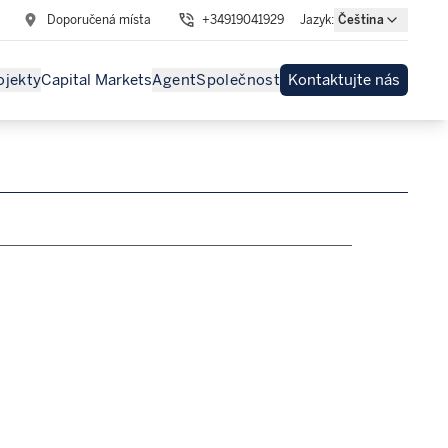
Doporučená místa
+34919041929
Jazyk
:
Čeština
ojekty
Capital Markets
Agent
Společnost
Kontaktujte nás