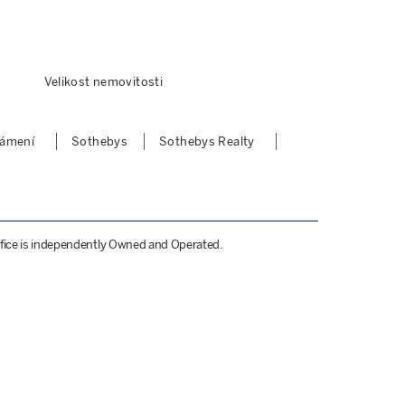
Velikost nemovitosti
námení
Sothebys
Sothebys Realty
 Office is independently Owned and Operated.