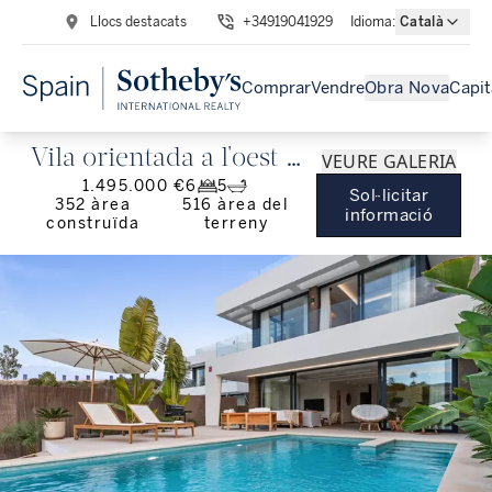
Llocs destacats
+34919041929
Idioma
:
Català
Comprar
Vendre
Obra Nova
Capit
Vila orientada a l'oest a
VEURE GALERIA
1.495.000 €
6
5
La Resina Golf
Sol·licitar
352
àrea
516
àrea del
informació
construïda
terreny