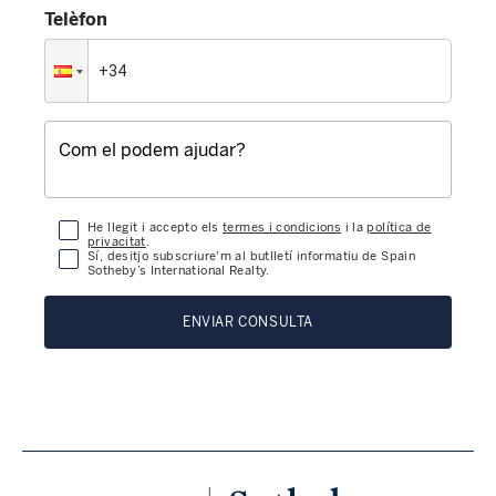
Telèfon
He llegit i accepto els
termes i condicions
i la
política de
privacitat
.
Sí, desitjo subscriure'm al butlletí informatiu de Spain
Sotheby’s International Realty.
ENVIAR CONSULTA