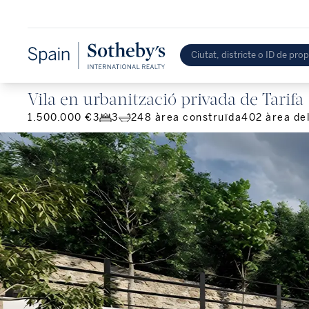
Vila en urbanització privada de Tarifa
1.500.000 €
3
3
248
àrea construïda
402
àrea de