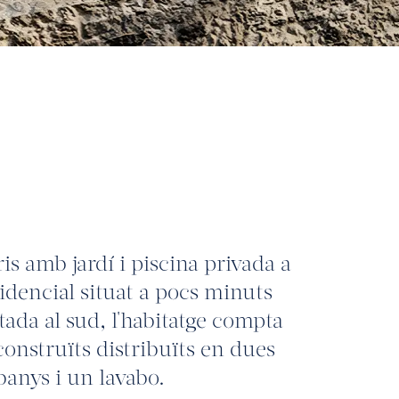
is amb jardí i piscina privada a
sidencial situat a pocs minuts
ntada al sud, l'habitatge compta
nstruïts distribuïts en dues
banys i un lavabo.