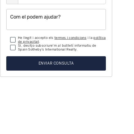
He llegit i accepto els
termes i condicions
i la
política
de privacitat
.
Sí, desitjo subscriure'm al butlletí informatiu de
Spain Sotheby’s International Realty.
ENVIAR CONSULTA