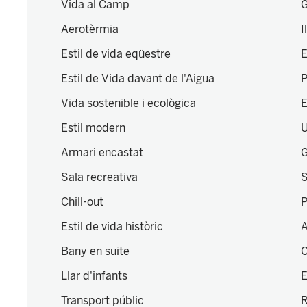
Vida al Camp
G
Aerotèrmia
I
Estil de vida eqüestre
E
Estil de Vida davant de l'Aigua
P
Vida sostenible i ecològica
E
Estil modern
U
Armari encastat
G
Sala recreativa
S
Chill-out
P
Estil de vida històric
A
Bany en suite
C
Llar d'infants
E
Transport públic
R