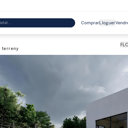
Comprar
Lloguer
Vendr
FL
l terreny