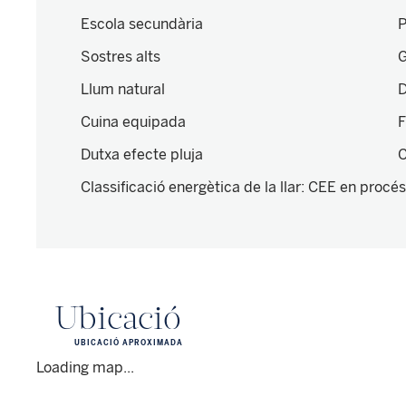
Escola secundària
P
Sostres alts
G
Llum natural
D
Cuina equipada
F
Dutxa efecte pluja
C
Classificació energètica de la llar
:
CEE en procés
Ubicació
UBICACIÓ APROXIMADA
Loading map...