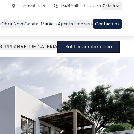
Llocs destacats
+34919041929
Idioma
:
Català
e
Obra Nova
Capital Markets
Agents
Empresa
Contacti'ns
OORPLAN
VEURE GALERIA
Sol·licitar informació