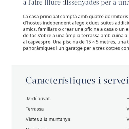
a l'aire lliure dissenyades per a una
La casa principal compta amb quatre dormitoris
d'hostes independent afegeix dues suites addicion
amics, familiars o crear una oficina a casa o un e
de foc s'obre a una àmplia terrassa amb cuina a l'
al capvespre. Una piscina de 15 × 5 metres, una t
panoràmiques i un garatge per a tres cotxes com
Característiques i serve
Jardí privat
P
Terrassa
V
Vistes a la muntanya
V