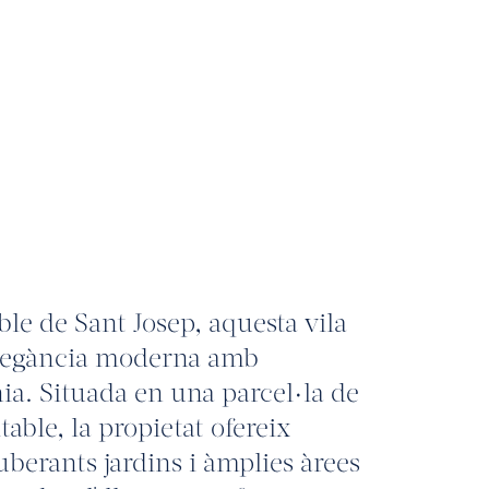
le de Sant Josep, aquesta vila
legància moderna amb
nia. Situada en una parcel·la de
able, la propietat ofereix
uberants jardins i àmplies àrees