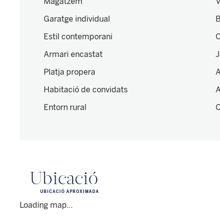
Magatzem
V
Garatge individual
B
Estil contemporani
C
Armari encastat
J
Platja propera
A
Habitació de convidats
A
Entorn rural
C
Ubicació
UBICACIÓ APROXIMADA
Loading map...