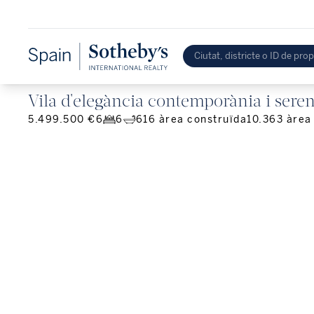
Vila d'elegància contemporània i seren
5.499.500 €
6
6
616
àrea construïda
10.363
àrea