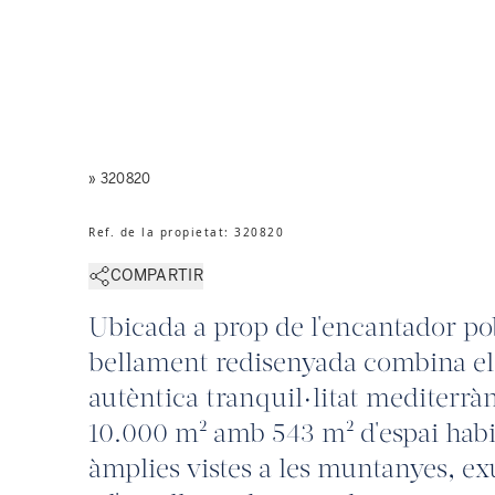
» 320820
Ref. de la propietat
:
320820
COMPARTIR
Ubicada a prop de l'encantador pob
bellament redisenyada combina e
autèntica tranquil·litat mediterrà
10.000 m² amb 543 m² d'espai habit
àmplies vistes a les muntanyes, ex