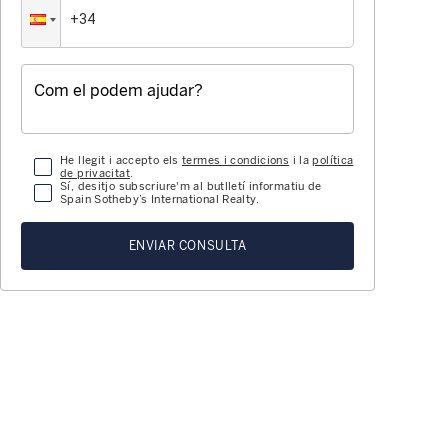
He llegit i accepto els
termes i condicions
i la
política
de privacitat
.
Sí, desitjo subscriure'm al butlletí informatiu de
Spain Sotheby’s International Realty.
ENVIAR CONSULTA