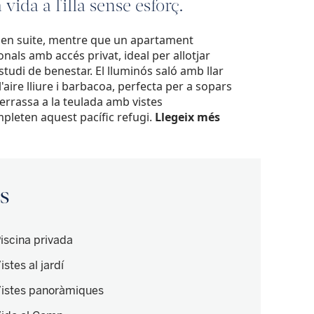
 vida a l'illa sense esforç.
 en suite, mentre que un apartament
als amb accés privat, ideal per allotjar
studi de benestar. El lluminós saló amb llar
aire lliure i barbacoa, perfecta per a sopars
errassa a la teulada amb vistes
pleten aquest pacífic refugi.
Llegeix més
is
iscina privada
istes al jardí
istes panoràmiques