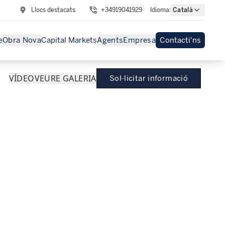
Llocs destacats
+34919041929
Idioma
:
Català
e
Obra Nova
Capital Markets
Agents
Empresa
Contacti'ns
VÍDEO
VEURE GALERIA
Sol·licitar informació