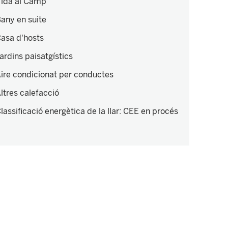
ida al Camp
any en suite
asa d'hosts
ardins paisatgístics
ire condicionat per conductes
ltres calefacció
lassificació energètica de la llar
:
CEE en procés