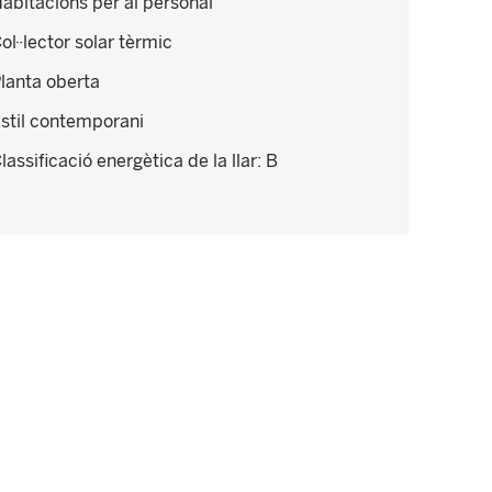
abitacions per al personal
ol·lector solar tèrmic
lanta oberta
stil contemporani
lassificació energètica de la llar
:
B