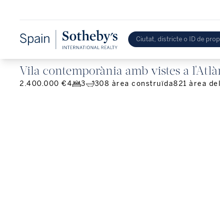
Vila contemporània amb vistes a l'Atlà
2.400.000 €
4
3
308
àrea construïda
821
àrea de