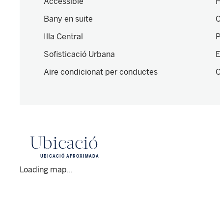
Accessible
H
Bany en suite
C
Illa Central
P
Sofisticació Urbana
E
Aire condicionat per conductes
C
Ubicació
UBICACIÓ APROXIMADA
Loading map...