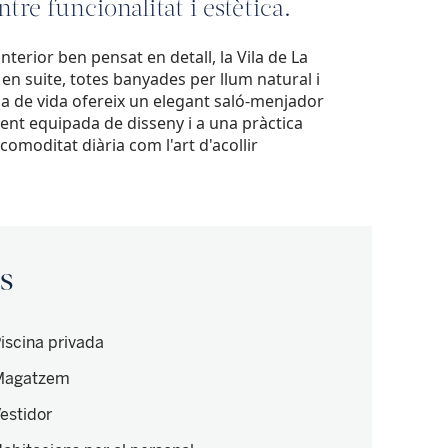
tre funcionalitat i estètica.
terior ben pensat en detall, la Vila de La
 suite, totes banyades per llum natural i
zona de vida ofereix un elegant saló-menjador
ent equipada de disseny i a una pràctica
comoditat diària com l'art d'acollir
is
iscina privada
Magatzem
estidor