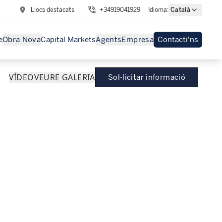
Llocs destacats
+34919041929
Idioma
:
Català
e
Obra Nova
Capital Markets
Agents
Empresa
Contacti'ns
VÍDEO
VEURE GALERIA
Sol·licitar informació