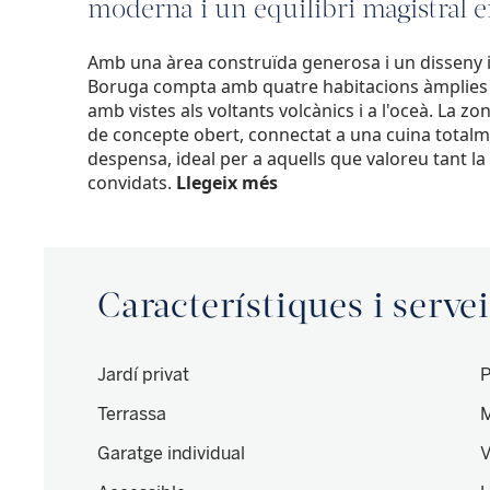
moderna i un equilibri magistral en
Amb una àrea construïda generosa i un disseny in
Boruga compta amb quatre habitacions àmplies en
amb vistes als voltants volcànics i a l'oceà. La 
de concepte obert, connectat a una cuina totalm
despensa, ideal per a aquells que valoreu tant la 
convidats.
Llegeix més
Característiques i serve
Jardí privat
P
Terrassa
Garatge individual
V