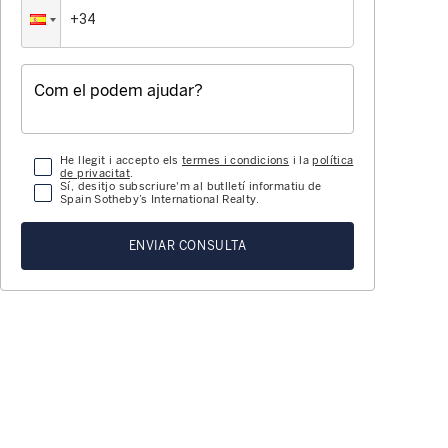
He llegit i accepto els
termes i condicions
i la
política
de privacitat
.
Sí, desitjo subscriure'm al butlletí informatiu de
Spain Sotheby’s International Realty.
ENVIAR CONSULTA