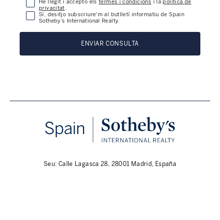
He llegit i accepto els
termes i condicions
i la
política de
privacitat
.
Sí, desitjo subscriure'm al butlletí informatiu de Spain
Sotheby’s International Realty.
ENVIAR CONSULTA
Seu: Calle Lagasca 28, 28001 Madrid, España