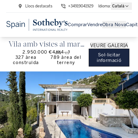
Llocs destacats
+34919041929
Idioma
:
Català
Comprar
Vendre
Obra Nova
Capit
Vila amb vistes al mar i
VEURE GALERIA
2.950.000 €
4
4
piscina prop de Puerto
Sol·licitar
327
àrea
789
àrea del
informació
construïda
terreny
Portals a Costa d'en
Blanes