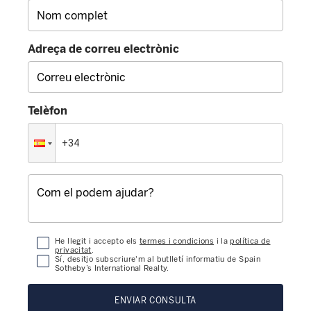
Adreça de correu electrònic
Telèfon
He llegit i accepto els
termes i condicions
i la
política de
privacitat
.
Sí, desitjo subscriure'm al butlletí informatiu de Spain
Sotheby’s International Realty.
ENVIAR CONSULTA