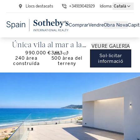
Llocs destacats
+34919041929
Idioma
:
Català
Comprar
Vendre
Obra Nova
Capit
Única vila al mar a la
VEURE GALERIA
990.000 €
3
3
platja d'Alcossebre,
Sol·licitar
240
àrea
500
àrea del
informació
construïda
terreny
Castelló