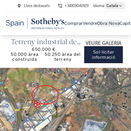
Llocs destacats
+34919041929
Idioma
:
Català
Comprar
Vendre
Obra Nova
Capit
Terreny industrial de
VEURE GALERIA
650.000 €
50.000 m² al Polígon La
Sol·licitar
50.000
àrea
50.250
àrea del
informació
construïda
terreny
Menaja, Huelva.