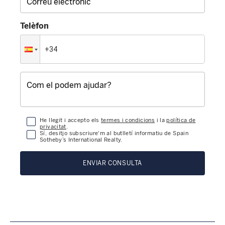
Telèfon
He llegit i accepto els
termes i condicions
i la
política de
privacitat
.
Sí, desitjo subscriure'm al butlletí informatiu de Spain
Sotheby’s International Realty.
ENVIAR CONSULTA