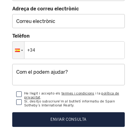
Adreça de correu electrònic
Telèfon
He llegit i accepto els
termes i condicions
i la
política de
privacitat
.
Sí, desitjo subscriure'm al butlletí informatiu de Spain
Sotheby’s International Realty.
ENVIAR CONSULTA