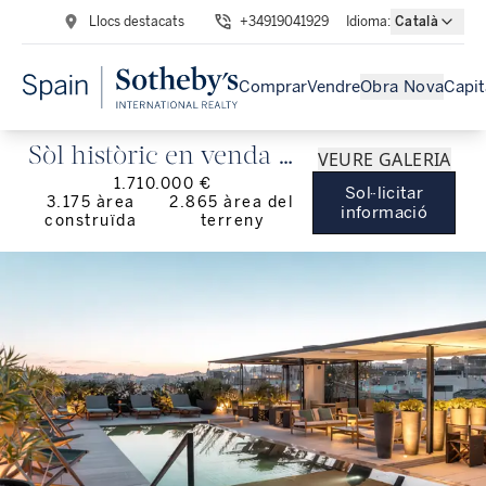
Llocs destacats
+34919041929
Idioma
:
Català
Comprar
Vendre
Obra Nova
Capit
Sòl històric en venda al
VEURE GALERIA
1.710.000 €
centre de El Puerto de
Sol·licitar
3.175
àrea
2.865
àrea del
informació
construïda
terreny
Santa María