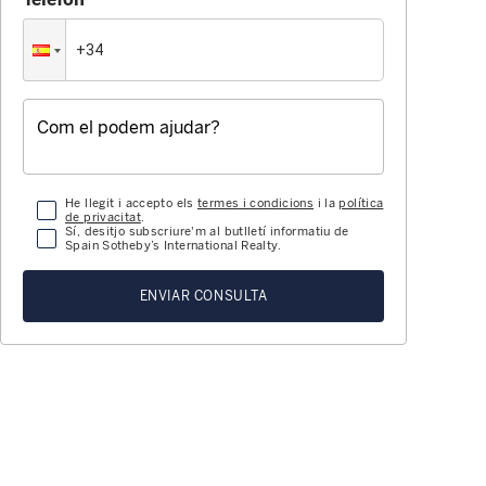
He llegit i accepto els
termes i condicions
i la
política
de privacitat
.
Sí, desitjo subscriure'm al butlletí informatiu de
Spain Sotheby’s International Realty.
ENVIAR CONSULTA