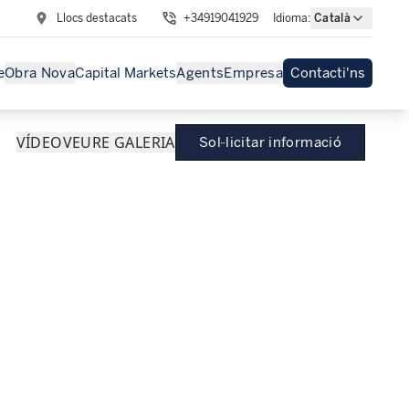
Llocs destacats
+34919041929
Idioma
:
Català
e
Obra Nova
Capital Markets
Agents
Empresa
Contacti'ns
VÍDEO
VEURE GALERIA
Sol·licitar informació