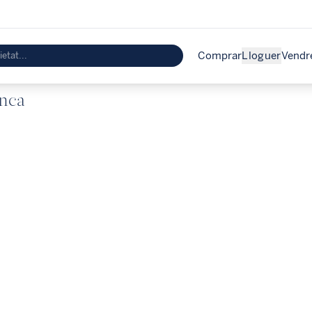
Comprar
Lloguer
Vendr
anca