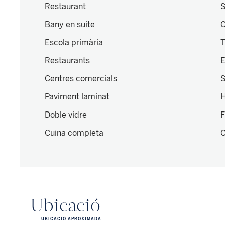
Restaurant
S
Bany en suite
C
Escola primària
T
Restaurants
E
Centres comercials
S
Paviment laminat
H
Doble vidre
F
Cuina completa
C
Ubicació
UBICACIÓ APROXIMADA