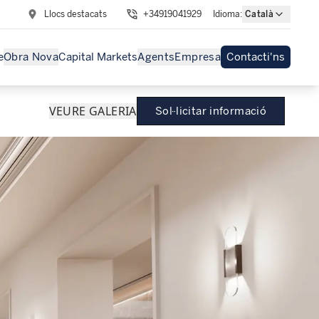
Llocs destacats
+34919041929
Idioma
:
Català
e
Obra Nova
Capital Markets
Agents
Empresa
Contacti'ns
VEURE GALERIA
Sol·licitar informació