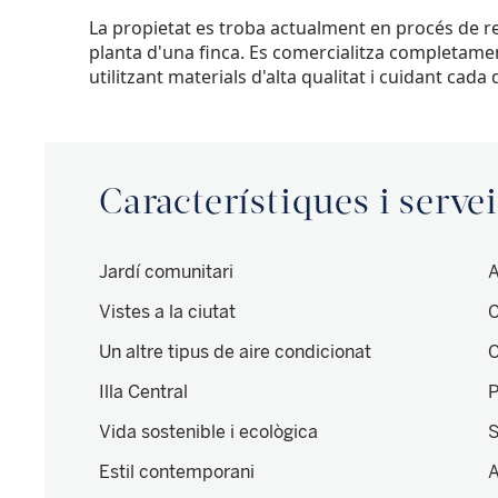
La propietat es troba actualment en procés de re
planta d'una finca. Es comercialitza completame
utilitzant materials d'alta qualitat i cuidant cada d
Característiques i serve
Jardí comunitari
A
Vistes a la ciutat
C
Un altre tipus de aire condicionat
C
Illa Central
P
Vida sostenible i ecològica
S
Estil contemporani
A