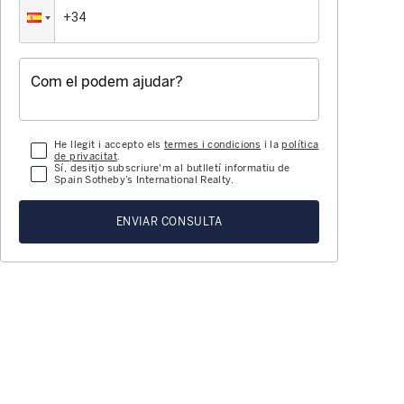
He llegit i accepto els
termes i condicions
i la
política
de privacitat
.
Sí, desitjo subscriure'm al butlletí informatiu de
Spain Sotheby’s International Realty.
ENVIAR CONSULTA