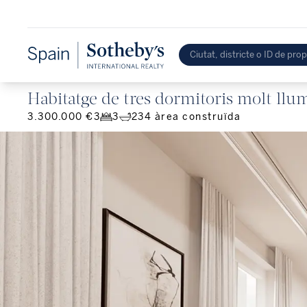
Habitatge de tres dormitoris molt llum
3.300.000 €
3
3
234
àrea construïda