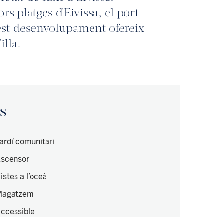
rs platges d'Eivissa, el port
uest desenvolupament ofereix
illa.
is
ardí comunitari
scensor
istes a l’oceà
Magatzem
ccessible