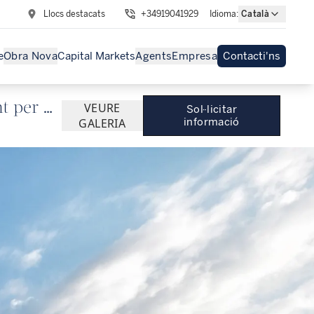
Llocs destacats
+34919041929
Idioma
:
Català
e
Obra Nova
Capital Markets
Agents
Empresa
Contacti'ns
t per al
VEURE
Sol·licitar
GALERIA
informació