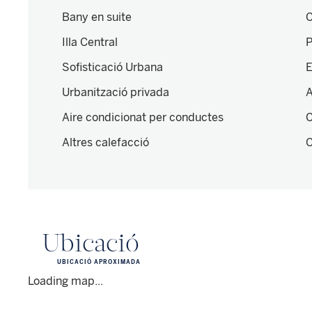
Bany en suite
C
Illa Central
P
Sofisticació Urbana
E
Urbanització privada
A
Aire condicionat per conductes
C
Altres calefacció
C
Ubicació
UBICACIÓ APROXIMADA
Loading map...