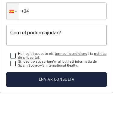
He llegit i accepto els
termes i condicions
i la
política
de privacitat
.
Sí, desitjo subscriure'm al butlletí informatiu de
Spain Sotheby’s International Realty.
ENVIAR CONSULTA