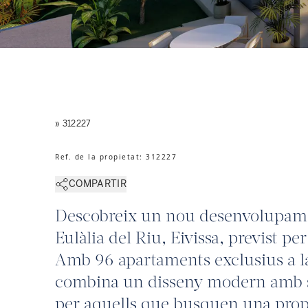
» 312227
Ref. de la propietat
:
312227
COMPARTIR
Descobreix un nou desenvolupamen
Eulàlia del Riu, Eivissa, previst per
Amb 96 apartaments exclusius a la
combina un disseny modern amb se
per aquells que busquen una propie