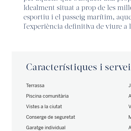
Idealment situat a prop de les millo
esportiu i el passeig marítim, aq
l'experiència definitiva de viure a l'
Característiques i serve
Terrassa
J
Piscina comunitària
A
Vistes a la ciutat
V
Conserge de seguretat
Garatge individual
A