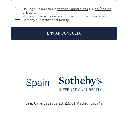
He llegit i accepto els
termes i condicions
i la
política de
privacitat
.
Sí, desitjo subscriure'm al butlletí informatiu de Spain
Sotheby’s International Realty.
ENVIAR CONSULTA
Seu: Calle Lagasca 28, 28001 Madrid, España