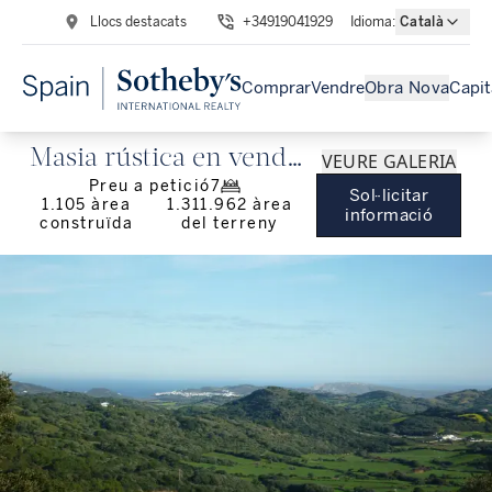
Llocs destacats
+34919041929
Idioma
:
Català
Comprar
Vendre
Obra Nova
Capit
Masia rústica en venda
VEURE GALERIA
Preu a petició
7
a Menorca amb gran
Sol·licitar
1.105
àrea
1.311.962
àrea
informació
construïda
del terreny
terreny i edificis
agrícoles