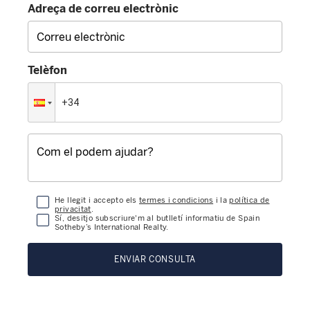
Adreça de correu electrònic
Telèfon
He llegit i accepto els
termes i condicions
i la
política de
privacitat
.
Sí, desitjo subscriure'm al butlletí informatiu de Spain
Sotheby’s International Realty.
ENVIAR CONSULTA