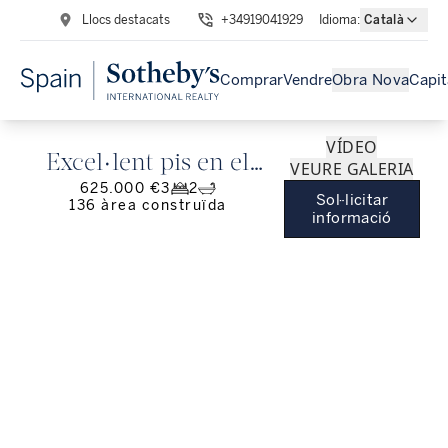
Llocs destacats
+34919041929
Idioma
:
Català
Comprar
Vendre
Obra Nova
Capit
VÍDEO
Excel·lent pis en el
VEURE GALERIA
625.000 €
3
2
corazon del Born
Sol·licitar
136
àrea construïda
informació