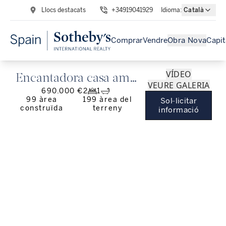
Llocs destacats
+34919041929
Idioma
:
Català
Comprar
Vendre
Obra Nova
Capit
VÍDEO
Encantadora casa amb
VEURE GALERIA
690.000 €
2
1
piscina al centre de
99
àrea
199
àrea del
Sol·licitar
construïda
terreny
Begur
informació