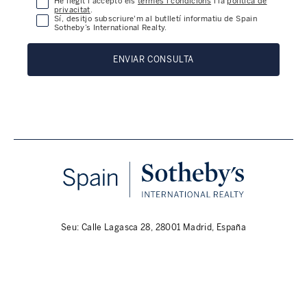
He llegit i accepto els
termes i condicions
i la
política de
privacitat
.
Sí, desitjo subscriure'm al butlletí informatiu de Spain
Sotheby’s International Realty.
ENVIAR CONSULTA
Seu: Calle Lagasca 28, 28001 Madrid, España