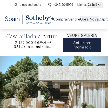
Llocs destacats
+34919041929
Idioma
:
Català
Comprar
Vendre
Obra Nova
Capit
VEURE GALERIA
Casa aïllada a Arturo
2.157.000 €
6
4
Sol·licitar
Soria
351
àrea construïda
informació