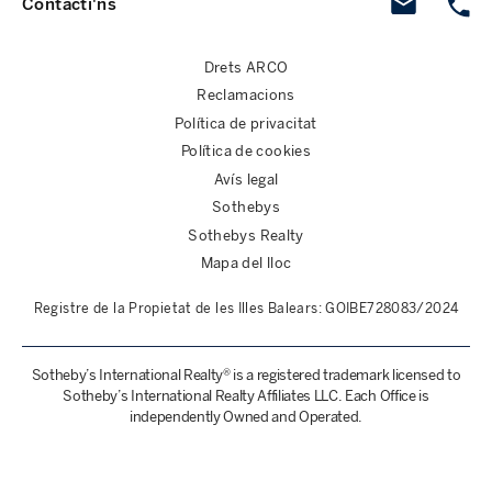
Contacti'ns
Drets ARCO
Reclamacions
Política de privacitat
Política de cookies
Avís legal
Sothebys
Sothebys Realty
Mapa del lloc
Registre de la Propietat de les Illes Balears: GOIBE728083/2024
Sotheby’s International Realty® is a registered trademark licensed to
Sotheby’s International Realty Affiliates LLC. Each Office is
independently Owned and Operated.