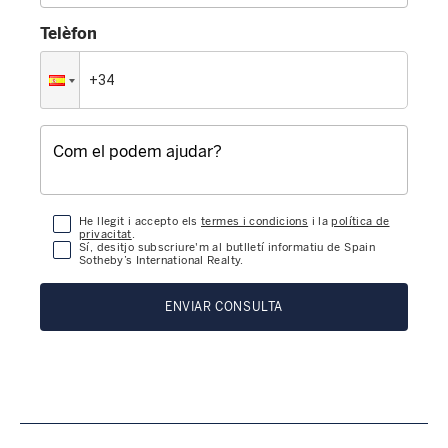
Telèfon
He llegit i accepto els
termes i condicions
i la
política de
privacitat
.
Sí, desitjo subscriure'm al butlletí informatiu de Spain
Sotheby’s International Realty.
ENVIAR CONSULTA