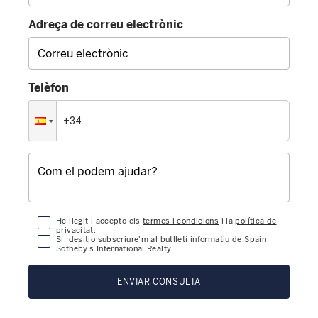
Adreça de correu electrònic
Telèfon
He llegit i accepto els
termes i condicions
i la
política de
privacitat
.
Sí, desitjo subscriure'm al butlletí informatiu de Spain
Sotheby’s International Realty.
ENVIAR CONSULTA