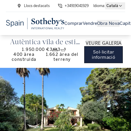
Llocs destacats
+34919041929
Idioma
:
Català
Comprar
Vendre
Obra Nova
Capit
Autèntica vila de estil
VEURE GALERIA
1.950.000 €
3
3
mexicà a Bonaire,
Sol·licitar
400
àrea
1.662
àrea del
informació
construïda
terreny
Alcúdia.