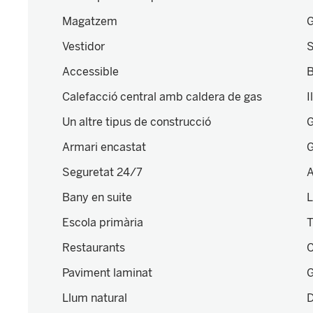
Magatzem
G
Vestidor
Accessible
B
Calefacció central amb caldera de gas
I
Un altre tipus de construcció
G
Armari encastat
G
Seguretat 24/7
A
Bany en suite
L
Escola primària
T
Restaurants
C
Paviment laminat
G
Llum natural
D