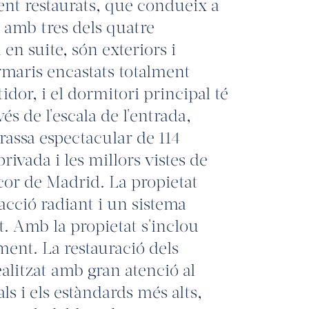
ment restaurats, que condueix a
 amb tres dels quatre
en suite, són exteriors i
rmaris encastats totalment
dor, i el dormitori principal té
és de l'escala de l'entrada,
rassa espectacular de 114
ivada i les millors vistes de
cor de Madrid. La propietat
cció radiant i un sistema
. Amb la propietat s'inclou
ent. La restauració dels
realitzat amb gran atenció al
als i els estàndards més alts,