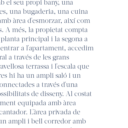
 el seu propi bany, una
stes, una bugaderia, una cuina
mb àrea d'esmorzar, així com
ts. A més, la propietat compta
planta principal i la segona a
l'entrar a l'apartament, accedim
al a través de les grans
vellosa terrassa i l'escala que
tres hi ha un ampli saló i un
connectades a través d'una
sibilitats de disseny. Al costat
alment equipada amb àrea
cantador. L'àrea privada de
'un ampli i bell corredor amb