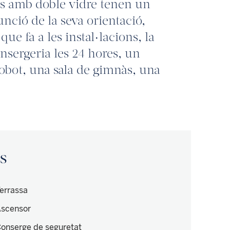
res amb doble vidre tenen un
unció de la seva orientació,
que fa a les instal·lacions, la
nsergeria les 24 hores, un
robot, una sala de gimnàs, una
is
errassa
scensor
onserge de seguretat