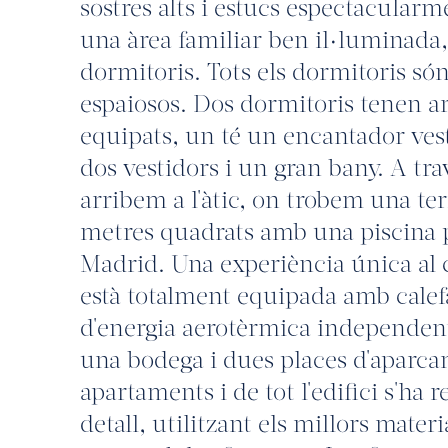
sostres alts i estucs espectacular
una àrea familiar ben il·luminada,
dormitoris. Tots els dormitoris són 
espaiosos. Dos dormitoris tenen a
equipats, un té un encantador vesti
dos vestidors i un gran bany. A trav
arribem a l'àtic, on trobem una ter
metres quadrats amb una piscina pr
Madrid. Una experiència única al 
està totalment equipada amb calefa
d'energia aerotèrmica independent
una bodega i dues places d'aparcam
apartaments i de tot l'edifici s'ha 
detall, utilitzant els millors materi