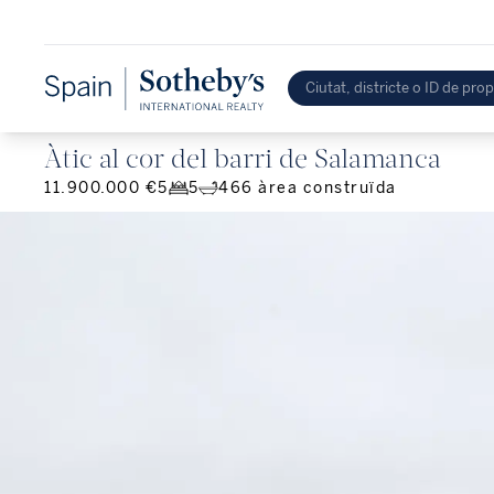
Àtic al cor del barri de Salamanca
11.900.000 €
5
5
466
àrea construïda