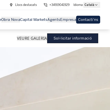
Llocs destacats
+34919041929
Idioma
:
Català
e
Obra Nova
Capital Markets
Agents
Empresa
Contacti'ns
VEURE GALERIA
Sol·licitar informació