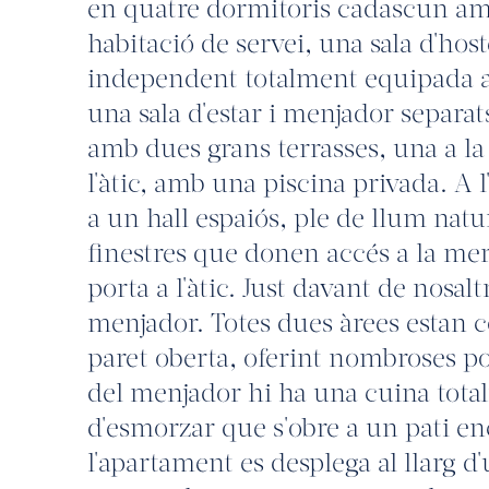
en quatre dormitoris cadascun amb
habitació de servei, una sala d'ho
independent totalment equipada a
una sala d'estar i menjador separa
amb dues grans terrasses, una a la 
l'àtic, amb una piscina privada. A 
a un hall espaiós, ple de llum natur
finestres que donen accés a la mera
porta a l'àtic. Just davant de nosal
menjador. Totes dues àrees estan 
paret oberta, oferint nombroses pos
del menjador hi ha una cuina tot
d'esmorzar que s'obre a un pati en
l'apartament es desplega al llarg d