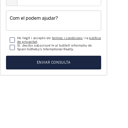
He llegit i accepto els
termes i condicions
i la
política
de privacitat
.
Sí, desitjo subscriure'm al butlletí informatiu de
Spain Sotheby’s International Realty.
ENVIAR CONSULTA