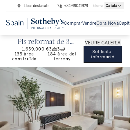
Llocs destacats
+34919041929
Idioma
:
Català
Comprar
Vendre
Obra Nova
Capit
Pis reformat de 3
VEURE GALERIA
1.659.000 €
3
3
dormitoris a Chamartín
Sol·licitar
135
àrea
184
àrea del
informació
construïda
terreny