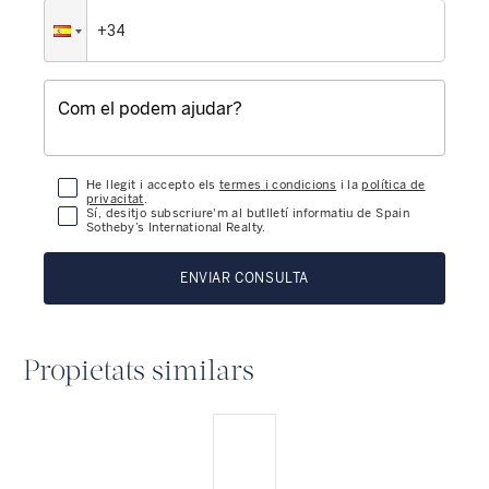
He llegit i accepto els
termes i condicions
i la
política de
privacitat
.
Sí, desitjo subscriure'm al butlletí informatiu de Spain
Sotheby’s International Realty.
ENVIAR CONSULTA
Propietats similars