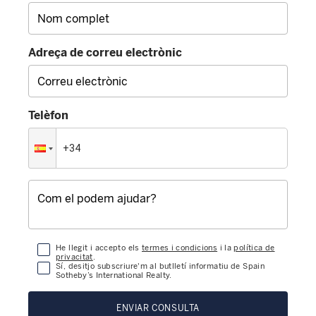
Adreça de correu electrònic
Telèfon
He llegit i accepto els
termes i condicions
i la
política de
privacitat
.
Sí, desitjo subscriure'm al butlletí informatiu de Spain
Sotheby’s International Realty.
ENVIAR CONSULTA