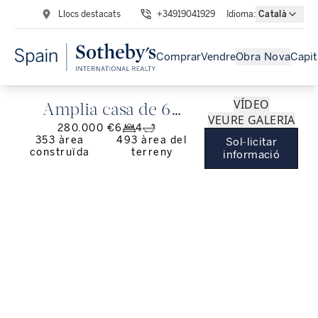
Llocs destacats
+34919041929
Idioma
:
Català
Comprar
Vendre
Obra Nova
Capit
VÍDEO
Amplia casa de 6
VEURE GALERIA
280.000 €
6
4
dormitoris en venda a
353
àrea
493
àrea del
Sol·licitar
construïda
terreny
Cortegana, Huelva
informació