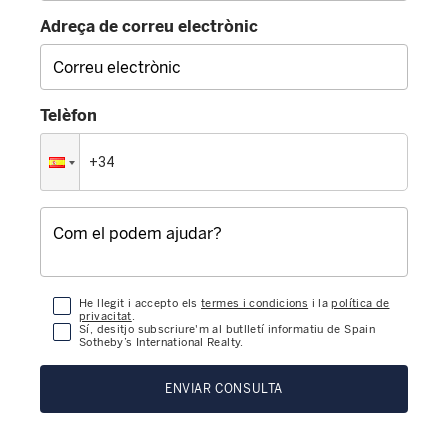
Adreça de correu electrònic
Telèfon
He llegit i accepto els
termes i condicions
i la
política de
privacitat
.
Sí, desitjo subscriure'm al butlletí informatiu de Spain
Sotheby’s International Realty.
ENVIAR CONSULTA