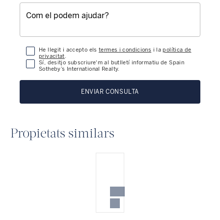
He llegit i accepto els
termes i condicions
i la
política de
privacitat
.
Sí, desitjo subscriure'm al butlletí informatiu de Spain
Sotheby’s International Realty.
ENVIAR CONSULTA
Propietats similars