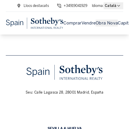
Llocs destacats
+34919041929
Idioma
:
Català
Comprar
Vendre
Obra Nova
Capit
Seu: Calle Lagasca 28, 28001 Madrid, España
SEVILLA & HUELVA